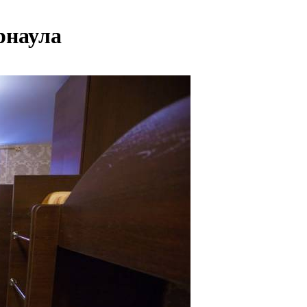
рнаула