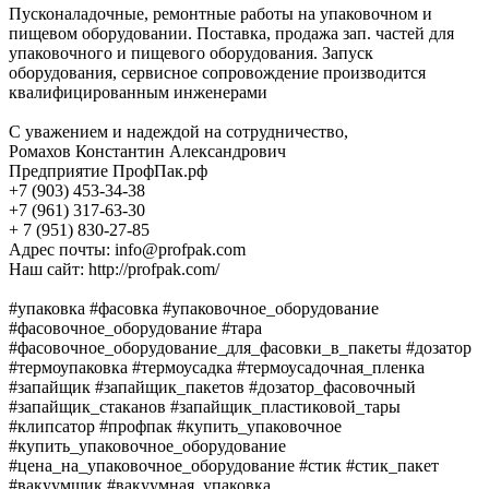
Пусконаладочные, ремонтные работы на упаковочном и
пищевом оборудовании. Поставка, продажа зап. частей для
упаковочного и пищевого оборудования. Запуск
оборудования, сервисное сопровождение производится
квалифицированным инженерами
С уважением и надеждой на сотрудничество,
Ромахов Константин Александрович
Предприятие ПрофПак.рф
+7 (903) 453-34-38
+7 (961) 317-63-30
+ 7 (951) 830-27-85
Адрес почты: info@profpak.com
Наш сайт: http://profpak.com/
#упаковка #фасовка #упаковочное_оборудование
#фасовочное_оборудование #тара
#фасовочное_оборудование_для_фасовки_в_пакеты #дозатор
#термоупаковка #термоусадка #термоусадочная_пленка
#запайщик #запайщик_пакетов #дозатор_фасовочный
#запайщик_стаканов #запайщик_пластиковой_тары
#клипсатор #профпак #купить_упаковочное
#купить_упаковочное_оборудование
#цена_на_упаковочное_оборудование #стик #стик_пакет
#вакуумщик #вакуумная_упаковка