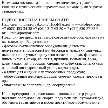
Возможна поставка машины по техническому заданию
клиента с техническими параметрами, выходящими за рамки
стандартных.
ПОДРОБНОСТИ НА НАШЕМ САЙТЕ:
Наш сайт: http://profpak.com/ ПрофПак.рф www.profpak.com
+7 (903) 453-34-38 +7 (961) 317-63-30 + 7 (951) 830-27-85 E-
mail: info@profpak.com
Предприятие предлагает самое современное оборудование на
выгодных для Вас условиях:
- фасовочно-упаковочное оборудование (автоматы,
полуавтоматы, дозаторы) для фасовки и упаковки сыпучих,
пылящих и штучных продуктов (семечки, орехи, фисташки,
чипсы, крупы, сахар, конфеты, пряники, пельмени, мука,
кофе, какао, чай, порошки, специи, сухофрукты, соль, сухари,
лавровый лист, древесный уголь, корма и др.),
- а также для жидких и пастообразных продуктов;
- оборудование для жарки, сушки семечек, орехов, арахиса и
др.;
- упаковочные аппараты и др. оборудование.
Наше предприятие предоставляет полный спектр услуг:
поставка оборудования, сборка, подключение, пуско-наладка,
обучение, гарантийное и послегарантийное обслуживание.